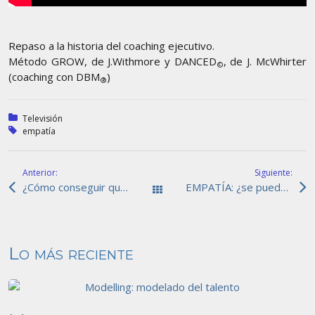
Repaso a la historia del coaching ejecutivo.
Método GROW, de J.Withmore y DANCED
, de J. McWhirter
©
(coaching con DBM
)
®
Publicado en:
Televisión
Etiquetado en:
empatía
Anterior:
Siguiente:
¿Cómo conseguir que la formación sea efectiva?
EMPATÍA: ¿se puede entrenar?
Todas las entradas
Lo más reciente