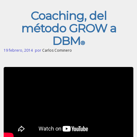
Coaching, del
método GROW a
DBM
®
19 febrero, 2014
por
Carlos Cominero