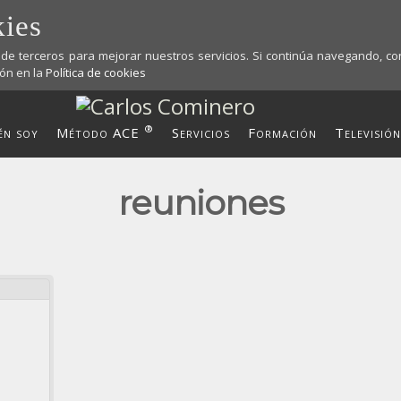
ies
y de terceros para mejorar nuestros servicios. Si continúa navegando, 
ón en la
Política de cookies
®
én soy
Método ACE
Servicios
Formación
Televisión
reuniones